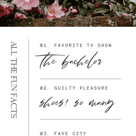
the bachelor
ALL THE FUN FACTS
01. FAVORITE TV SHOW
shoes! so many
02. GUILTY PLEASURE
03. FAVE CITY