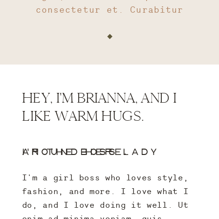
consectetur et. Curabitur
blandit tempus porttitor.
Nullam id dolor id nibh
ultricies vehicula ut id
elit.
HEY, I'M BRIANNA, AND I
LIKE WARM HUGS.
I'M THE BOSS LADY AROUND HERE.
I'm a girl boss who loves style,
fashion, and more. I love what I
do, and I love doing it well. Ut
enim ad minima veniam, quis