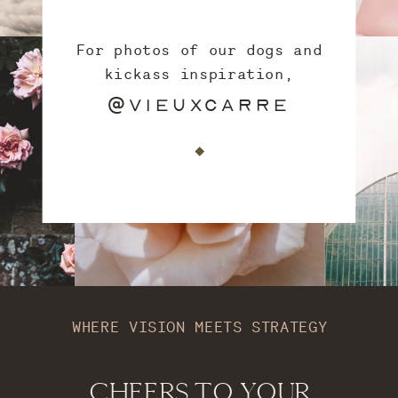
For photos of our dogs and
kickass inspiration,
follow along at
@VIEUXCARRE
WHERE VISION MEETS STRATEGY
CHEERS TO YOUR